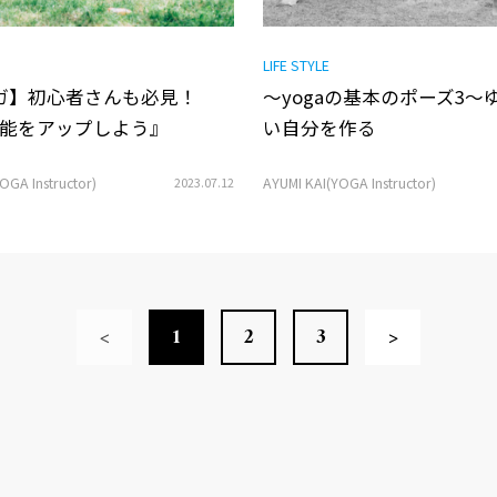
LIFE STYLE
ヨガ】初心者さんも必見！
〜yogaの基本のポーズ3〜
能をアップしよう』
い自分を作る
OGA Instructor)
2023.07.12
AYUMI KAI(YOGA Instructor)
<
1
2
3
>