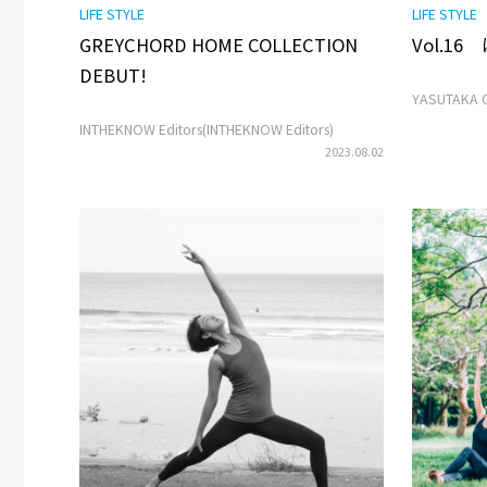
LIFE STYLE
LIFE STYLE
GREYCHORD HOME COLLECTION
Vol.1
DEBUT!
YASUTAKA
INTHEKNOW Editors(INTHEKNOW Editors)
2023.08.02