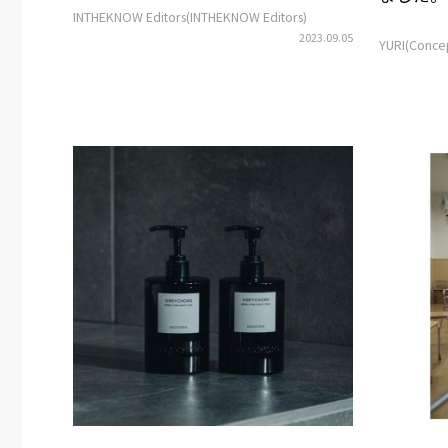
INTHEKNOW Editors(INTHEKNOW Editors)
2023.09.05
YURI(Conce