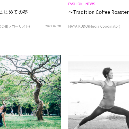
FASHION - NEWS
6 はじめての夢
〜Tradition Coffee Roaster
 OCHI(フローリスト)
2023.07.28
MAYA KUDO(Media Coodinator)