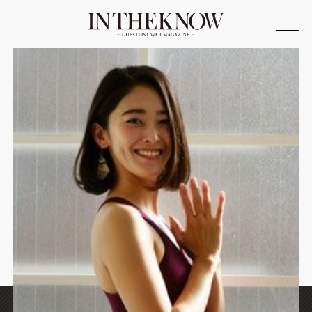
ONLINE SHOP
FASHION
SPOTLIGHT
BEAUTY
LIFE STYLE
FOOD
WRITER