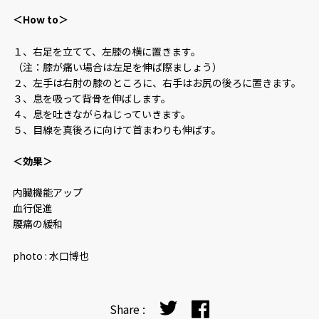
＜How to＞
１、右足を立てて、左膝の横に置きます。
（注：膝が痛い場合は左足を伸ば際ましょう）
２、左手は右肘の膝のところに、右手はお尻の後ろに置きます。
３、息を吸って背骨を伸ばします。
４、息を吐きながらねじっていきます。
５、目線を真後ろに向けて首まわりも伸ばす。
＜効果＞
内臓機能アップ
血行促進
腰痛の緩和
photo : 水口博也
Share :