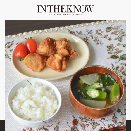
ONLINE SHOP
FASHION
SPOTLIGHT
BEAUTY
LIFE STYLE
FOOD
WRITER