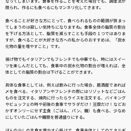
なってしまいます。食事を作ることを考えた場合でも、調理法が
限られ、作るにも食べるにもマンネリ化してきます。
食べることが好きな方にとって、食べられるものの範囲が狭まっ
てしまうのは寂しい気持ちになりますね。食事全体の脂質の割合
を下げる方法として、脂質を減らすことも手段の１つではありま
すが、食べることが大好きな方への私からのおすすめは、「炭水
化物の量を増やすこと」です。
揚げ物でもイタリアンでもフレンチでも中華でも、時にはスイー
ツを楽しんだとしても、食事中の炭水化物の割合が増えれば、全
体としての脂質の割合は下げることができます。
具体な食事としては、例えば飲みに行った場合、居酒屋であれば
〆を食べる、イタリアンやフレンチの際にはリゾットなどごはん
ものを注文する、焼肉に行ったらライスを注文する、バイキング
やビュッフェの時や前後の食事でサラダだけ！豆腐だけ！などお
かずオンリーにせず主食（ごはん、パン、麺）も食べる、少なめ
にしていたごはんや麺類を普通盛りにする。
ほんの少しの主食を増やす心掛けで、食事全体としてのエネルギ