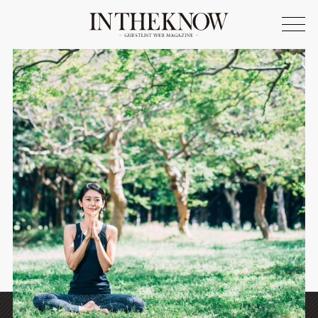
ONLINE SHOP
FASHION
SPOTLIGHT
BEAUTY
LIFE STYLE
FOOD
WRITER