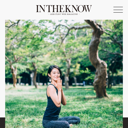
ONLINE SHOP
FASHION
SPOTLIGHT
BEAUTY
LIFE STYLE
FOOD
WRITER