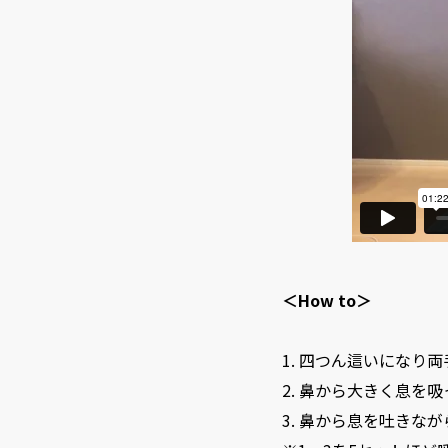
＜How to＞
1. 四つん這いにな
2. 鼻から大きく息を
3. 鼻から息を吐きな