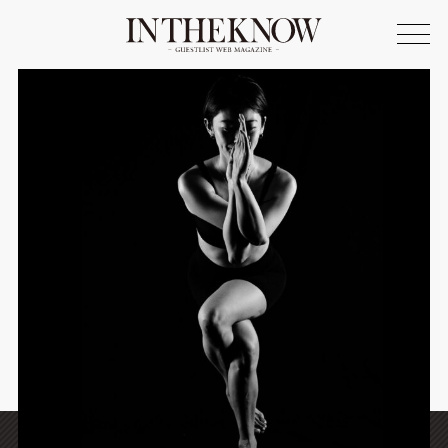
ONLINE SHOP
FASHION
SPOTLIGHT
BEAUTY
LIFE STYLE
FOOD
WRITER