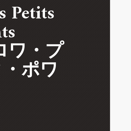
s Petits
ints
ロワ・プ
ィ・ポワ