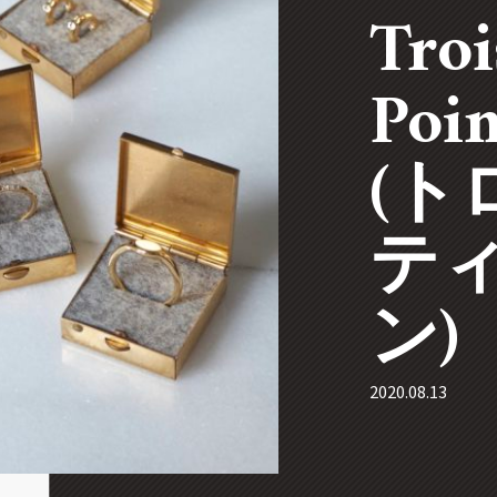
Troi
Po
(ト
テ
ン)
2020.08.13