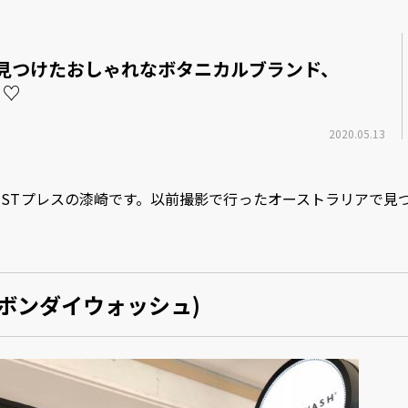
見つけたおしゃれなボタニカルブランド、
」♡
）
2020.05.13
 LISTプレスの漆崎です。以前撮影で行ったオーストラリアで
H(ボンダイウォッシュ)