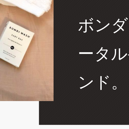
ボンダ
ータル
ンド。