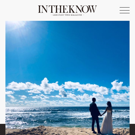
ONLINE SHOP
FASHION
SPOTLIGHT
BEAUTY
LIFE STYLE
FOOD
WRITER