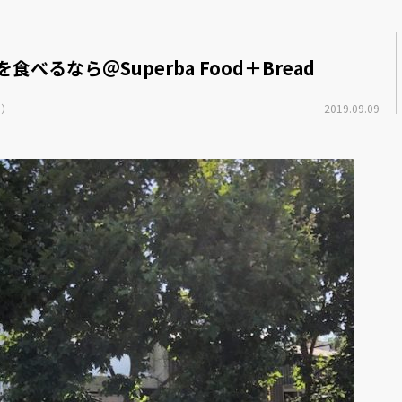
べるなら＠Superba Food＋Bread
r ）
2019.09.09