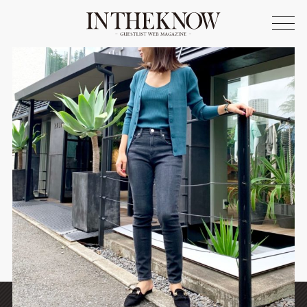
ONLINE SHOP
FASHION
SPOTLIGHT
BEAUTY
LIFE STYLE
FOOD
WRITER