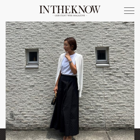
ONLINE SHOP
FASHION
SPOTLIGHT
BEAUTY
LIFE STYLE
FOOD
WRITER