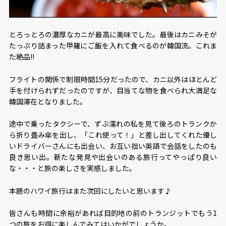
とろっとろの濃厚なカニが最高に美味でした。最後はカニみそが
たっぷり詰まった甲羅にご飯を入れて食べるのが韓国流。これま
た絶品!!
フライトの関係で制限時間15分だったので、カニ以外はほとんど
手を付けられずだったのですが、目当てな物を食べられ大満足な
韓国滞在となりました。
途中で乗ったタクシーで、ずぶ濡れの私を見て後ろのトランクか
ら折り畳み傘を出し、「これ使って！」と差し出してくれた優し
いドライバーさんにも出会い、お互い拙い英語で会話をしたのも
良き思い出。新たな発見や出会いのある旅行ってやっぱり良い
な・・・と旅の楽しさを実感しました。
本題のハワイ旅行はまた次回にしたいと思います♪
皆さんも時間に余裕があれば目的地の前のトランジットでもう1
つの旅をお得に楽しんでみてはいかがでしょうか。