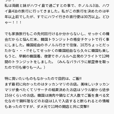
私は両親と妹がハワイ島で過ごすとの事で、ホノルル3泊、ハワ
イ島4泊の旅行に行ってきました。私がこの旅行を決めたのは半
年以上前でしたが、すでにハワイ行きの直行便は30万以上。どひ
ゃー！！！
でも家族旅行もこの先何回行けるか分からないし、せっかくの機
会だからと悩んだ末、韓国トランジットの格安チケットで行く事
にしました。韓国経由のホノルル行きで往復、10万ちょっとだっ
たかな・・・!?そしてせっかくの韓国経由なら久々に韓国も楽し
もうと、早朝の韓国着、夜便でホノルルへ出発のフライトで12時
間のトランジットをしました。（みんなバラバラに航空券を取っ
たので行も帰りも一人。）
特に買いたいものもなかったので目的は、ご飯!!
まず最初に向かったのはタッカンマリのお店。美味しいタッカン
マリが食べたくてリサーチの結果決めたお店はソウル駅から徒歩
15分くらいのお店。韓国は焼肉や鍋など大人数でご飯を食べる文
化なので鍋料理などのお店は1人で入店すると断られるとの情報
もあったのですが、ダメ元で11時の開店と共に突撃!!