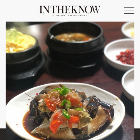
ONLINE SHOP
FASHION
SPOTLIGHT
BEAUTY
LIFE STYLE
FOOD
WRITER