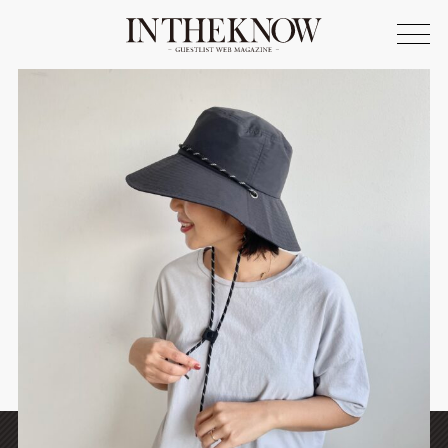
ONLINE SHOP
FASHION
SPOTLIGHT
BEAUTY
LIFE STYLE
FOOD
WRITER