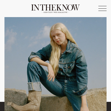
ONLINE SHOP
FASHION
SPOTLIGHT
BEAUTY
LIFE STYLE
FOOD
WRITER