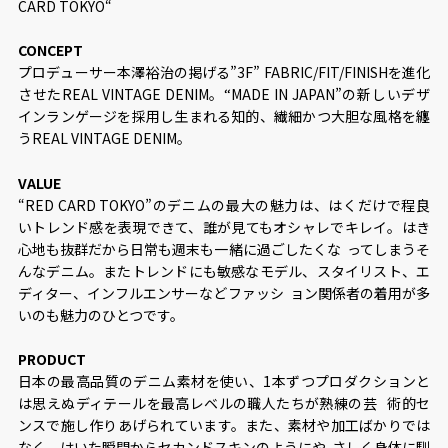
CARD TOKYO“
CONCEPT
プロデューサー本澤裕治の掲げる”3F” FABRIC/FIT/FINISHを進化
させたREAL VINTAGE DENIM。“MADE IN JAPAN”の新しいデザ
インランゲージを採⽤し⽣まれる知的、繊細かつ⼤胆な⾵格を纏
うREAL VINTAGE DENIM。
VALUE
“RED CARD TOKYO”のデニムの最⼤の魅⼒は、はくだけで程良
いトレンド感を表現できて、誰が⾒てもオシャレでキレイ。はき
⼼地も抜群だから⽇常も週末も⼀緒に過ごしたくな ってしまうそ
んなデニム。またトレンドにも敏感なモデル、スタイリスト、エ
ディター、インフルエンサーなどファッシ ョン関係者の着⽤が多
いのも魅⼒のひとつです。
PRODUCT
⽇本の最⾼品質のデニム素材を使い、1本ずつプロダクションと
は思えぬディテールを最⾼レベルの職⼈たちが熟練の芸 術的セ
ンスで施し作りあげられています。また、素材や加⼯ばかりでは
なく、はいた瞬間からセカンドスキンのようにや さしく⾝体に馴