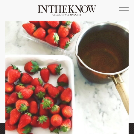
ONLINE SHOP
FASHION
SPOTLIGHT
BEAUTY
LIFE STYLE
FOOD
WRITER