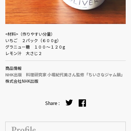
<材料>（作りやすい分量）
いちご ２パック（６００g）
グラニュー糖 １００～１２０g
レモン汁 大さじ２
商品情報
NHK出版 料理研究家 小堀紀代美さん監修「ちいさなジャム鍋」
株式会社NHK出版
Share :