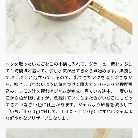
ヘタを取ったいちごをこの小鍋に入れて、グラニュー糖をまぶし
て１時間ほど置いて、少し水気が出てきたら煮始めます。沸騰し
てぶくぶくと泡立ってくるので、出てきたアクを取り除きなが
ら、吹きこぼれないように気をつけて弱火で２０～３０分程度煮
込み、レモン汁を搾ればジャムが完成。煮ている途中、一度いち
ごから色が抜けますが、煮続けていくとまた色がいちごにもどっ
てきれいな赤い色に仕上がります。ジャムより砂糖を減らして
（いちご３００gに対して、１００～１２０g）にすればジャムよ
り軽やかなプリザーブになります。