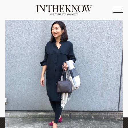
ONLINE SHOP
FASHION
SPOTLIGHT
BEAUTY
LIFE STYLE
FOOD
WRITER