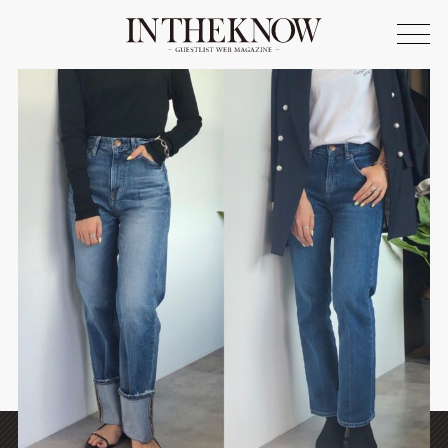
ONLINE SHOP
FASHION
SPOTLIGHT
BEAUTY
LIFE STYLE
FOOD
WRITER